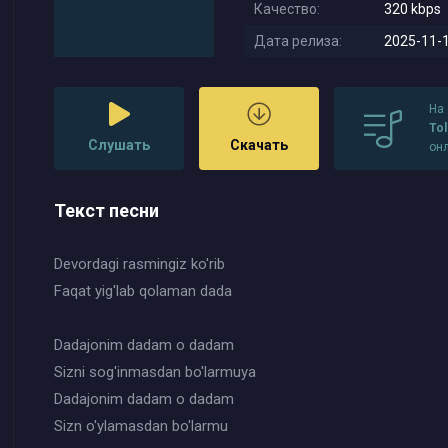
Качество:
320 kbps
Дата релиза:
2025-11-1
На
Tol
Слушать
Скачать
он
Текст песни
Devordagi rasmingiz ko'rib
Faqat yig'lab qolaman dada
Dadajonim dadam o dadam
Sizni sog'inmasdan bo'larmuya
Dadajonim dadam o dadam
Sizn o'ylamasdan bo'larmu