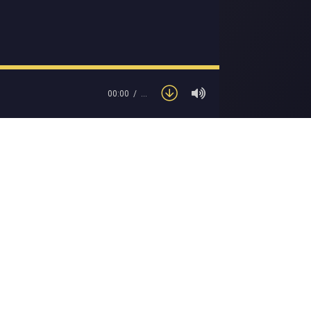
00:00
…