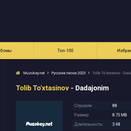
ьбомы
Топ-100
Избра
Muzokey.net
Русские песни 2023
Tolib To'xtasinov - Da
Tolib To'xtasinov
- Dadajonim
Слушали:
88
Размер:
8.75 MB
Длительность:
3:48