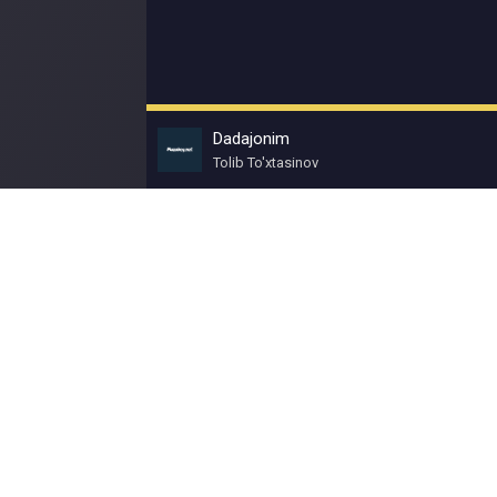
Dadajonim
Tolib To'xtasinov
© Muzokey.net 2023. Почта для правообладат