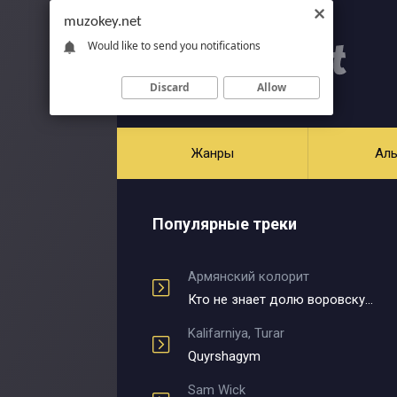
muzokey.net
Would like to send you notifications
Discard
Allow
Жанры
Ал
Популярные треки
Армянский колорит
Кто не знает долю воровскую
Kalifarniya, Turar
Quyrshagym
Sam Wick