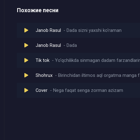
Похожие песни
Janob Rasul
Dada sizni yaxshi ko'raman
Janob Rasul
Dada
Tik tok
Yo'qchilikda sinmagan dadam farzandlari
Shohrux
Birinchidan iltimos aql orgatma manga 
Cover
Nega faqat senga zorman azizam