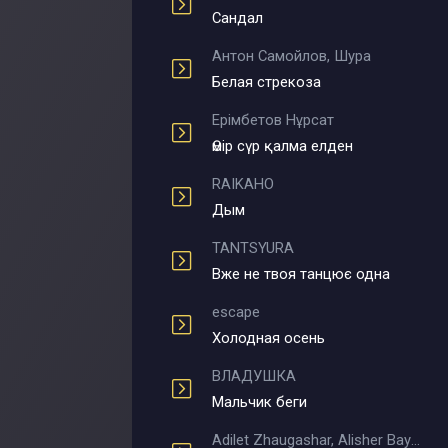
Сандал
Антон Самойлов, Шура
Белая стрекоза
Ерімбетов Нұрсат
Өмір сүр қалма елден
RAIKAHO
Дым
TANTSYURA
Вже не твоя танцює одна
escape
Холодная осень
ВЛАДУШКА
Мальчик беги
Adilet Zhaugashar, Alisher Bayniyazov