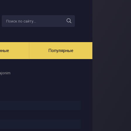
нные
Популярные
dajonim