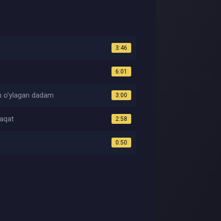
3:46
6:01
n o'ylagan dadam
3:00
faqat
2:58
0:50