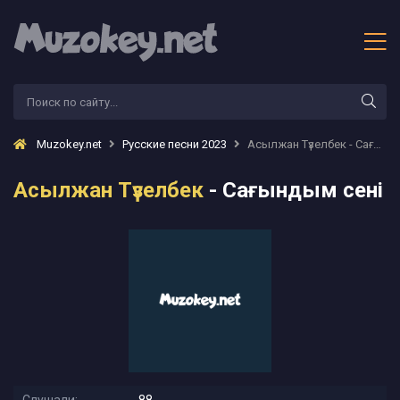
Muzokey.net
Русские песни 2023
Асылжан Түзелбек - Сағындым сені
Асылжан Түзелбек
- Сағындым сені