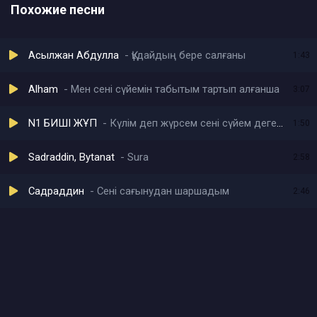
Похожие песни
Асылжан Абдулла
Құдайдың бере салғаны
1:43
Alham
Мен сені сүйемін табытым тартып алғанша
3:07
N1 БИШІ ЖҰП
Күлім деп жүрсем сені сүйем деген сөз
1:50
Sadraddin, Bytanat
Sura
2:58
Садраддин
Сені сағынудан шаршадым
2:46