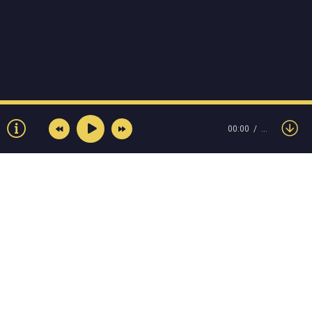
00:00
…
© Muzokey.net 2023. Почта для правообладателей:
admin@muzokey.net