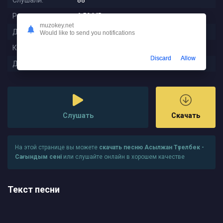
Слушали:
88
Размер:
6.59 MB
muzokey.net
Длительность:
2:51
Would like to send you notifications
Качество:
320 kbps
Discard
Allow
Дата релиза:
2025-11-12 21:00:02
Слушать
Скачать
На этой странице вы можете
скачать песню Асылжан Түзелбек -
Сағындым сені
или слушайте онлайн в хорошем качестве
Текст песни