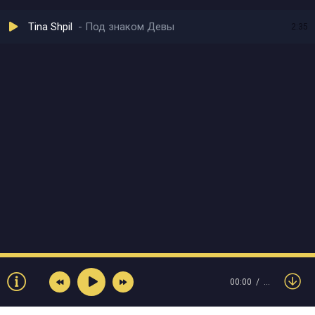
Tina Shpil
Под знаком Девы
2:35
00:00
…