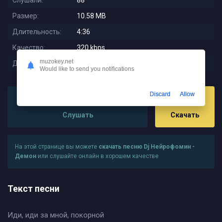
Слушали:
88
Размер:
10.58 MB
Длительность:
4:36
Качество:
320 kbps
muzokey.net
Дата релиза:
2025-11-12 20:28:02
Would like to send you notifications
Discard
Allow
Слушать
Скачать
На этой странице вы можете
скачать песню Dj Нейрофомин -
Демон
или слушайте онлайн в хорошем качестве
Текст песни
Иди, иди за мной, покорной