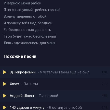
И верною моей рабой
Я на свыкнувший гребень горный
Взлечу уверенно с тобой
Я пронесу тебя над бездной
Её бездонностью дразнять
Твой будет ужас бесполезный
Лишь вдохновением для меня
Похожие песни
Dj Нейрофомин
Я усталым таким ещё не был
1:31
Xmax
Лишь ты
2:13
Андрей Шпехт
Ты со мной
4:59
140 ударов в минуту
Я останусь с тобой
3:18