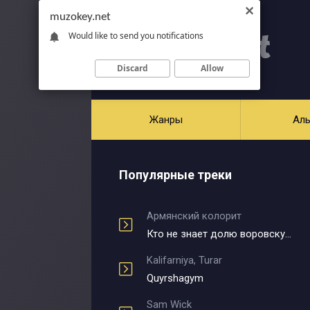
muzokey.net
Would like to send you notifications
Discard
Allow
Жанры
Ал
Популярные треки
Армянский колорит
Кто не знает долю воровскую
Kalifarniya, Turar
Quyrshagym
Sam Wick