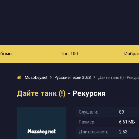
ьбомы
Топ-100
Избра
Muzokey.net
Русские песни 2023
Дайте танк (!) - Рекур
Дайте танк (!)
- Рекурсия
Слушали:
89
Размер:
6.61 MB
Длительность:
2:53