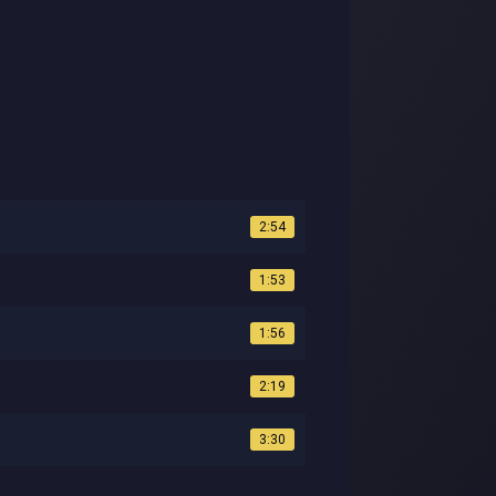
2:54
1:53
1:56
2:19
3:30