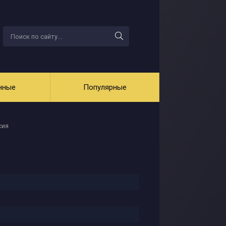
нные
Популярные
сия