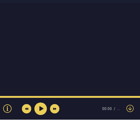
00:00
…