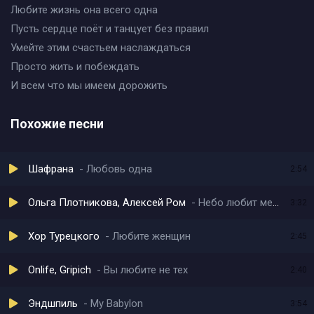
Любите жизнь она всего одна
Пусть сердце поёт и танцует без правил
Умейте этим счастьем наслаждаться
Просто жить и побеждать
И всем что мы имеем дорожить
Похожие песни
Шафрана
Любовь одна
2:54
Ольга Плотникова, Алексей Ром
Небо любит меня
3:32
Хор Турецкого
Любите женщин
2:45
Onlife, Gripich
Вы любите не тех
2:40
Эндшпиль
My Babylon
3:54