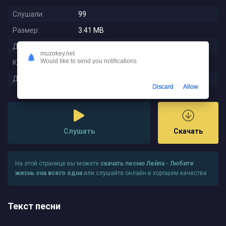
Слушали:
99
Размер:
3.41 MB
Длительность:
1:28
muzokey.net
Would like to send you notifications
Качество:
320 kbps
Дата релиза:
2025-11-12 17:48:01
Discard
Allow
Слушать
Скачать
На этой странице вы можете
скачать песню Лейла - Любите
жизнь она всего одна
или слушайте онлайн в хорошем качестве
Текст песни