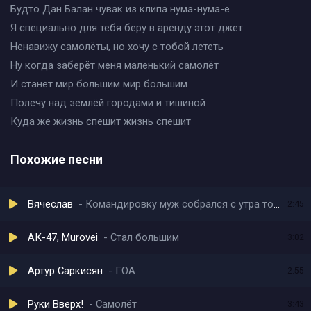
Будто Дан Балан чувак из клипа нума-нума-е
Я специально для тебя беру в аренду этот джет
Ненавижу самолёты, но хочу с тобой лететь
Ну когда заберёт меня маленький самолёт
И станет мир большим мир большим
Полечу над землёй городами и тишиной
Куда же жизнь спешит жизнь спешит
Похожие песни
Вячеслав
Командировку муж собрался с утра торопится спешит
2:45
АК-47, Murovei
Стал большим
3:02
Артур Саркисян
ГОА
2:55
Руки Вверх!
Самолёт
3:43