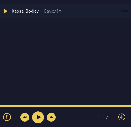
Xassa, Bodiev
Самолёт
3:55
00:00
…