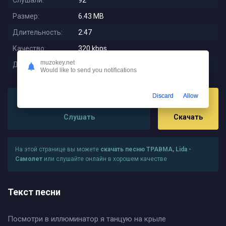
Слушали:
92
Размер:
6.43 MB
Длительность:
2:47
Качество:
320 kbps
muzokey.net
Дата релиза:
2025-11-14 00:50:43
Would like to send you notifications
Discard
Allow
Слушать
Скачать
На этой странице вы можете
скачать песню ТРАВМА, Lida -
Самолет
или слушайте онлайн в хорошем качестве
Текст песни
Посмотри в иллюминатор я танцую на крыле