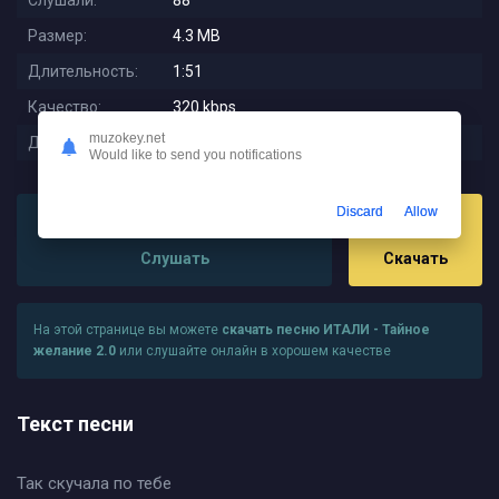
Слушали:
88
Размер:
4.3 MB
Длительность:
1:51
Качество:
320 kbps
muzokey.net
Дата релиза:
2025-11-12 12:19:01
Would like to send you notifications
Discard
Allow
Слушать
Скачать
На этой странице вы можете
скачать песню ИТАЛИ - Тайное
желание 2.0
или слушайте онлайн в хорошем качестве
Текст песни
Так скучала по тебе