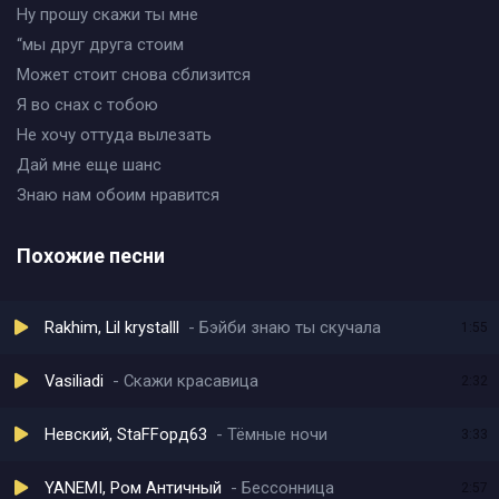
Ну прошу скажи ты мне
“мы друг друга стоим
Может стоит снова сблизится
Я во снах с тобою
Не хочу оттуда вылезать
Дай мне еще шанс
Знаю нам обоим нравится
Похожие песни
Rakhim, Lil krystalll
Бэйби знаю ты скучала
1:55
Vasiliadi
Скажи красавица
2:32
Невский, StaFFорд63
Тёмные ночи
3:33
YANEMI, Ром Античный
Бессонница
2:57