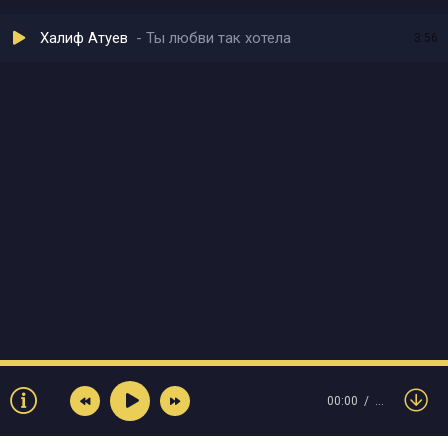
Халиф Атуев
Ты любви так хотела
3:56
00:00
…