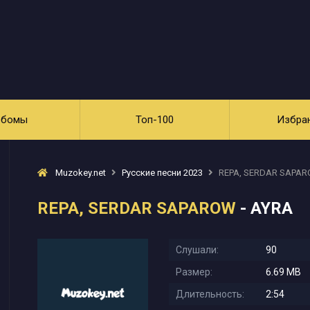
ьбомы
Топ-100
Избра
Muzokey.net
Русские песни 2023
REPA, SERDAR SAPAR
REPA, SERDAR SAPAROW
- AYRA
Слушали:
90
Размер:
6.69 MB
Длительность:
2:54