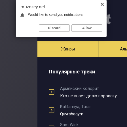
muzokey.net
Would like to send you notifications
Discard
Allow
Жанры
Ал
Популярные треки
Армянский колорит
Кто не знает долю воровскую
Kalifarniya, Turar
Quyrshagym
Sam Wick