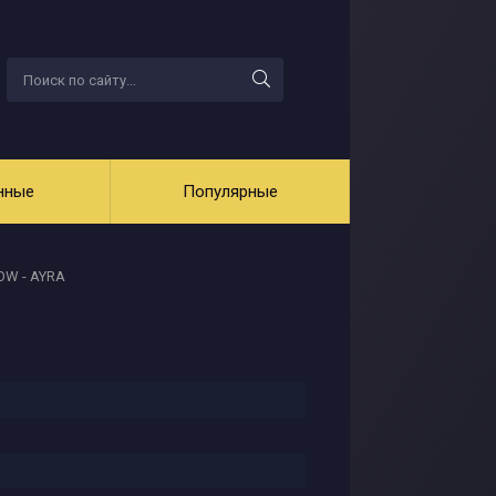
нные
Популярные
OW - AYRA