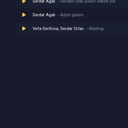
Serdar Agali
Senden onki yolum nabelli yol
Serdar Agali
Aýym günim
Vefa Serifova, Serdar Ortac
Mashup