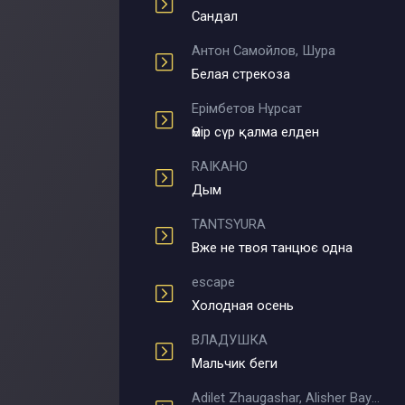
Сандал
Антон Самойлов, Шура
Белая стрекоза
Ерімбетов Нұрсат
Өмір сүр қалма елден
RAIKAHO
Дым
TANTSYURA
Вже не твоя танцює одна
escape
Холодная осень
ВЛАДУШКА
Мальчик беги
Adilet Zhaugashar, Alisher Bayniyazov