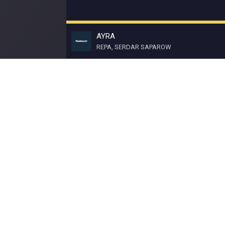
AYRA
REPA, SERDAR SAPAROW
© Muzokey.net 2023. Почта для правообладат
Контакты
Правила
О портале