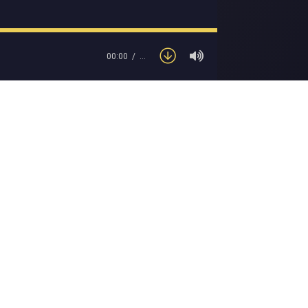
00:00
…