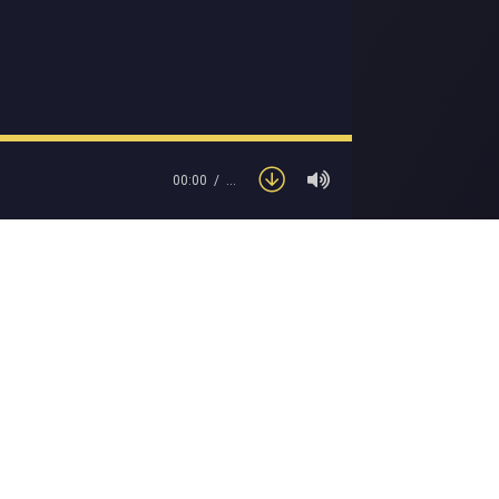
00:00
…