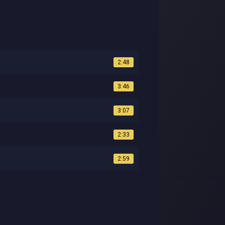
2:48
3:46
3:07
2:33
2:59