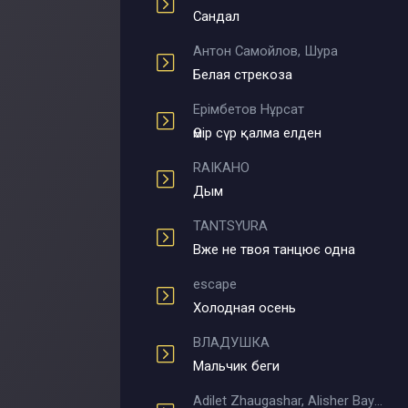
Сандал
Антон Самойлов, Шура
Белая стрекоза
Ерімбетов Нұрсат
Өмір сүр қалма елден
RAIKAHO
Дым
TANTSYURA
Вже не твоя танцює одна
escape
Холодная осень
ВЛАДУШКА
Мальчик беги
Adilet Zhaugashar, Alisher Bayniyazov