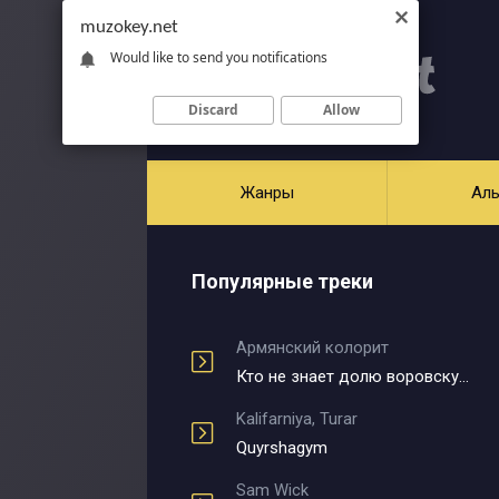
muzokey.net
Would like to send you notifications
Discard
Allow
Жанры
Ал
Популярные треки
Армянский колорит
Кто не знает долю воровскую
Kalifarniya, Turar
Quyrshagym
Sam Wick