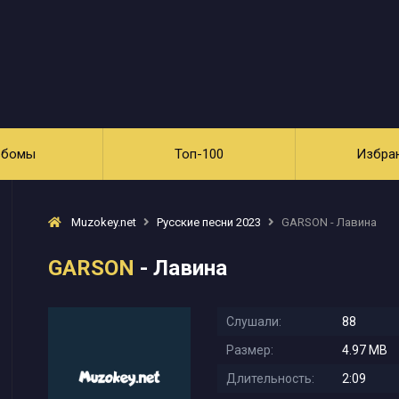
ьбомы
Топ-100
Избра
Muzokey.net
Русские песни 2023
GARSON - Лавина
GARSON
- Лавина
Слушали:
88
Размер:
4.97 MB
Длительность:
2:09