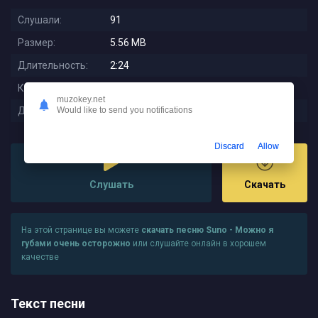
Слушали:
91
Размер:
5.56 MB
Длительность:
2:24
Качество:
320 kbps
muzokey.net
Дата релиза:
2025-11-11 07:41:01
Would like to send you notifications
Discard
Allow
Слушать
Скачать
На этой странице вы можете
скачать песню Suno - Можно я
губами очень осторожно
или слушайте онлайн в хорошем
качестве
Текст песни