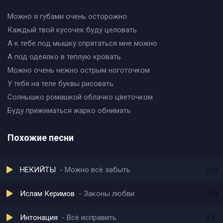
Можно я губами очень осторожно
Каждый твой кусочек буду целовать
А к тебе под мышку спрятаться мне можно
А под одеялко в теплую кровать
Можно очень нежно острым ноготочком
У тебя на теле буквы рисовать
Солнышко ромашкой облачко цветочком
Буду прижиматься жарко обнимать
Похожие песни
НЕКИЙТЫ
Можно всё забыть
2:10
Ислам Керимов
Законы любви
4:03
Интонация
Всё исправить
2:47