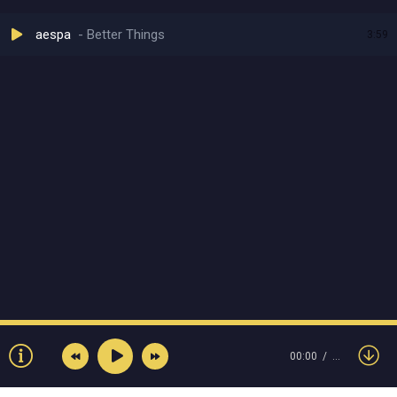
aespa
Better Things
3:59
00:00
…