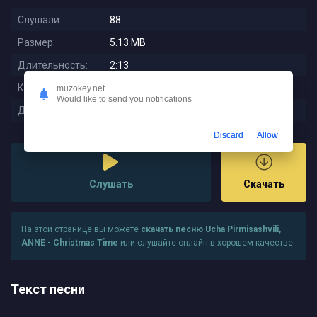
Слушали:
88
Размер:
5.13 MB
Длительность:
2:13
Качество:
320 kbps
muzokey.net
Would like to send you notifications
Дата релиза:
2025-11-11 03:25:01
Discard
Allow
Слушать
Скачать
На этой странице вы можете
скачать песню Ucha Pirmisashvili,
ANNE - Christmas Time
или слушайте онлайн в хорошем качестве
Текст песни