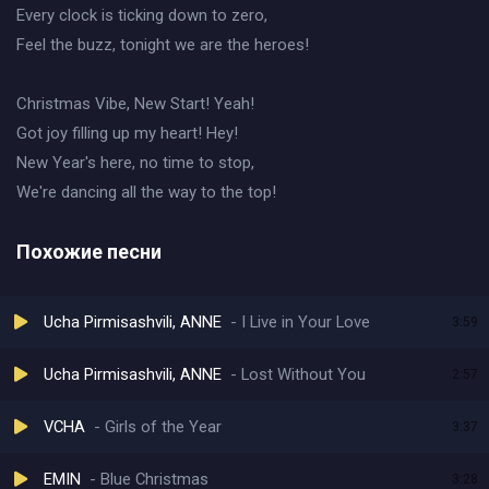
Every clock is ticking down to zero,
Feel the buzz, tonight we are the heroes!
Christmas Vibe, New Start! Yeah!
Got joy filling up my heart! Hey!
New Year's here, no time to stop,
We're dancing all the way to the top!
Похожие песни
Ucha Pirmisashvili, ANNE
I Live in Your Love
3:59
Ucha Pirmisashvili, ANNE
Lost Without You
2:57
VCHA
Girls of the Year
3:37
EMIN
Blue Christmas
3:28