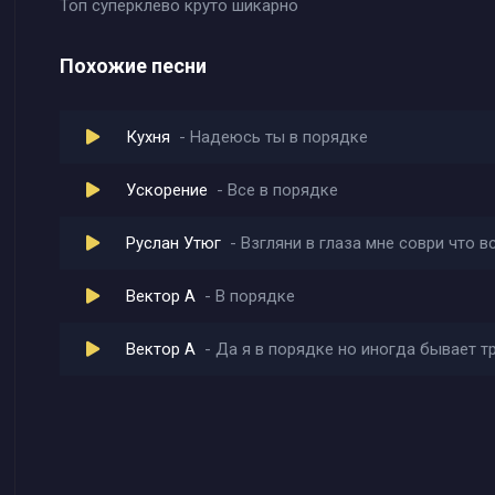
Топ суперклёво круто шикарно
Похожие песни
Кухня
Надеюсь ты в порядке
Ускорение
Все в порядке
Руслан Утюг
Взгляни в глаза мне соври что в
Вектор А
В порядке
Вектор А
Да я в порядке но иногда бывает т