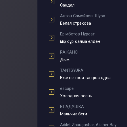
Сандал
Антон Самойлов, Шура
Белая стрекоза
Ерімбетов Нұрсат
Өмір сүр қалма елден
RAIKAHO
Дым
TANTSYURA
Вже не твоя танцює одна
escape
Холодная осень
ВЛАДУШКА
Мальчик беги
Adilet Zhaugashar, Alisher Bayniyazov