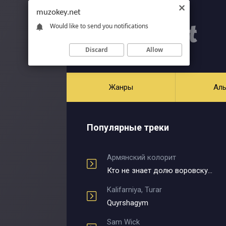
muzokey.net
Would like to send you notifications
Discard
Allow
Жанры
Ал
Популярные треки
Армянский колорит
Кто не знает долю воровскую
Kalifarniya, Turar
Quyrshagym
Sam Wick