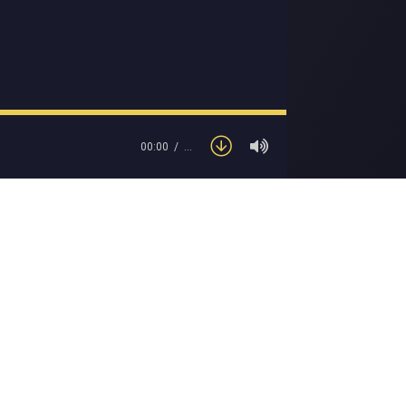
00:00
…