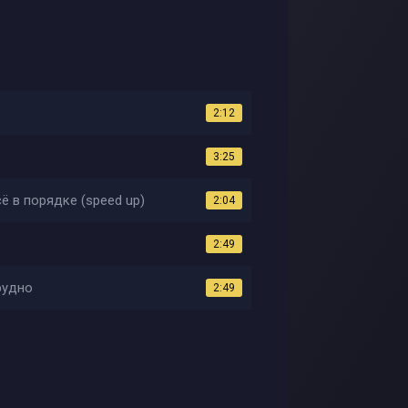
2:12
3:25
сё в порядке (speed up)
2:04
2:49
рудно
2:49