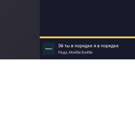
Эй ты в порядке я в порядке
Лида, Мэйби Бэйби
© Muzokey.net 2023. Почта для правообладат