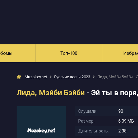
ьбомы
Топ-100
Избра
Muzokey.net
Русские песни 2023
Лида, Мэйби Бэйби - 
Лида, Мэйби Бэйби
- Эй ты в поря
Слушали:
90
Размер:
6.09 MB
Длительность:
2:38