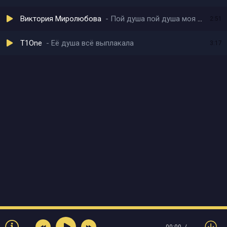
Виктория Миролюбова
Пой душа пой душа моя ты рванная
2:51
T1One
Её душа всё выплакала
3:17