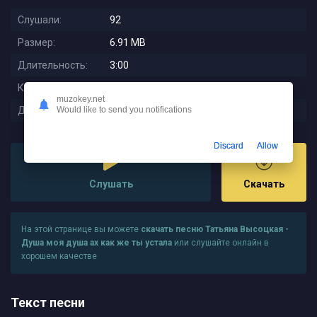
Слушали:
92
Размер:
6.91 MB
Длительность:
3:00
Качество:
320 kbps
muzokey.net
Дата релиза:
2025-11-09 17:57:01
Would like to send you notifications
Discard
Allow
Слушать
Скачать
На этой странице вы можете
скачать песню Татьяна Высоцкая -
Душа моя душа ах как же ты устала
или слушайте онлайн в
хорошем качестве
Текст песни