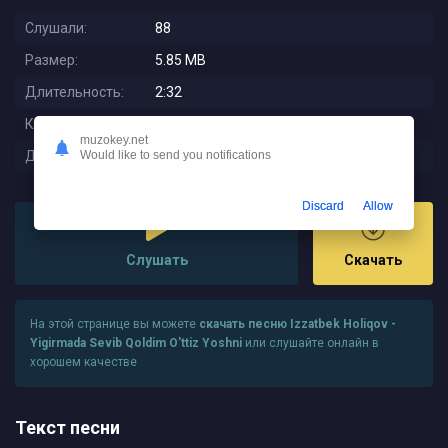
Слушали:
88
Размер:
5.85 MB
Длительность:
2:32
Качество:
320 kbps
muzokey.net
Дата релиза:
2025-11-05 09:46:01
Would like to send you notifications
Discard
Allow
Слушать
Скачать
На этой странице вы можете
скачать песню Izzatbek Holiqov -
Yigirmada Sevib Qoldim O'ttiz Yoshni
или слушайте онлайн в
хорошем качестве
Текст песни