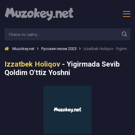
Muzokey.net
Русские песни 2023
Izzatbek Holiqov - Yigirmada Sevib Qoldim O'ttiz Yoshni
Izzatbek Holiqov
- Yigirmada Sevib
Qoldim O'ttiz Yoshni