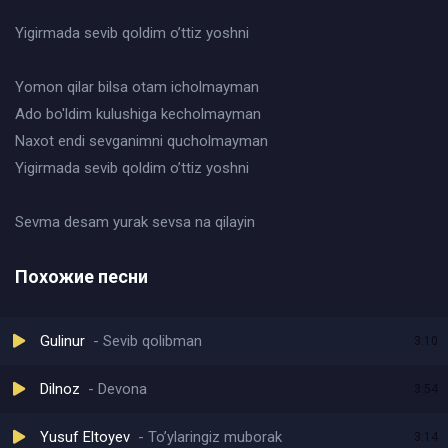
Yigirmada sevib qoldim o’ttiz yoshni
Yomon qilar bilsa otam icholmayman
Ado bo'ldim kulushiga kecholmayman
Naxot endi sevganimni qucholmayman
Yigirmada sevib qoldim o’ttiz yoshni
Sevma desam yurak sevsa na qilayin
Похожие песни
Gulinur
Sevib qolibman
3:10
Dilnoz
Devona
3:54
Yusuf Eltoyev
To’ylaringiz muborak
3:14