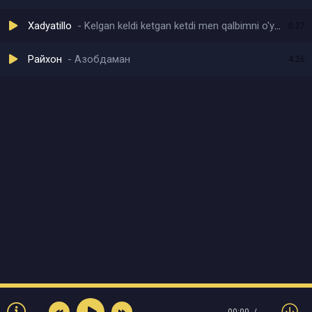
Xadyatillo
Kelgan keldi ketgan ketdi men qalbimni o'ya qoldim
0:27
Райхон
Азобдаман
4:26