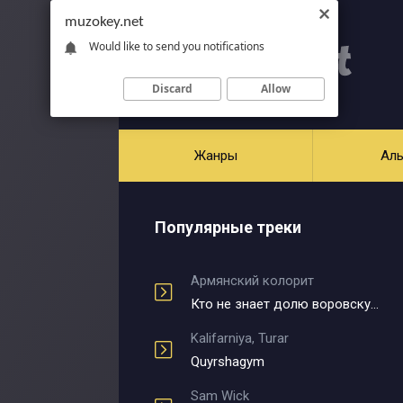
muzokey.net
Would like to send you notifications
Discard
Allow
Жанры
Ал
Популярные треки
Армянский колорит
Кто не знает долю воровскую
Kalifarniya, Turar
Quyrshagym
Sam Wick