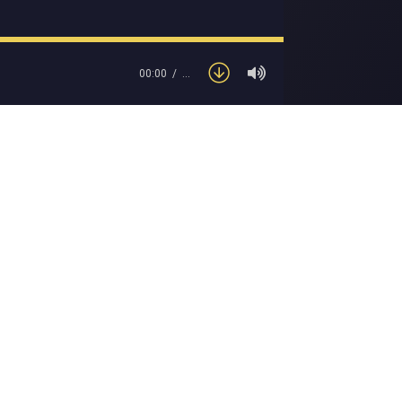
00:00
…