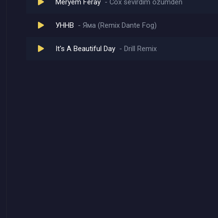
Meryem Feray
Cox sevirdim ozumden
УННВ
Яма (Remix Dante Fog)
It's A Beautiful Day
Drill Remix