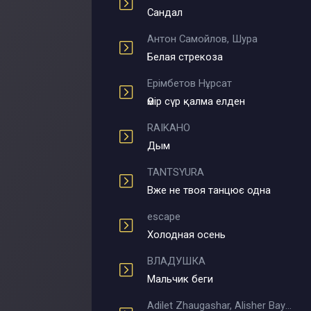
Сандал
Антон Самойлов, Шура
Белая стрекоза
Ерімбетов Нұрсат
Өмір сүр қалма елден
RAIKAHO
Дым
TANTSYURA
Вже не твоя танцює одна
escape
Холодная осень
ВЛАДУШКА
Мальчик беги
Adilet Zhaugashar, Alisher Bayniyazov