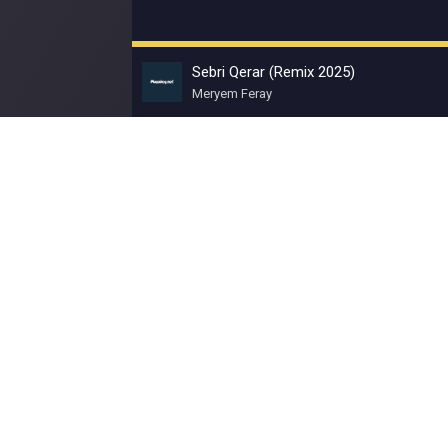
Sebri Qerar (Remix 2025)
Meryem Feray
© Muzokey.net 2023. Почта для правообладат
Контакты
Правила
О портале