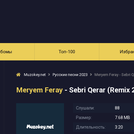
ьбомы
Топ-100
Избра
Muzokey.net
Русские песни 2023
Meryem Feray - Sebri Q
Meryem Feray
- Sebri Qerar (Remix
Слушали:
88
Размер:
7.68 MB
Длительность:
3:20