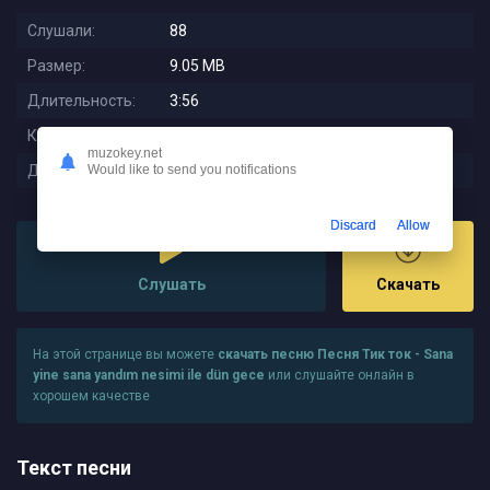
Слушали:
88
Размер:
9.05 MB
Длительность:
3:56
Качество:
320 kbps
muzokey.net
Дата релиза:
2025-11-03 20:53:01
Would like to send you notifications
Discard
Allow
Слушать
Скачать
На этой странице вы можете
скачать песню Песня Тик ток - Sana
yine sana yandım nesimi ile dün gece
или слушайте онлайн в
хорошем качестве
Текст песни