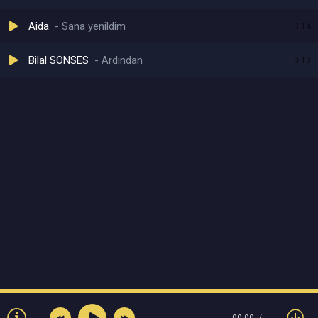
Aida
Sana yenildim
3:14
Bilal SONSES
Ardından
3:13