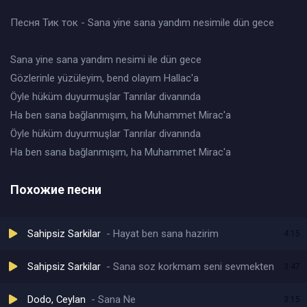
Песня Тик ток - Sana yine sana yandım nesimile dün gece
Sana yine sana yandım nesimi ile dün gece
Gözlerinle yüzüleyim, bend olayım Hallac'a
Öyle hüküm duyurmuşlar Tanrılar divanında
Ha ben sana bağlanmışım, ha Muhammet Mirac'a
Öyle hüküm duyurmuşlar Tanrılar divanında
Ha ben sana bağlanmışım, ha Muhammet Mirac′a
Похожие песни
Sahipsiz Sarkilar
Hayat ben sana hazirim
4:15
Sahipsiz Sarkilar
Sana soz korkmam seni sevmekten
3:47
Dodo, Ceylan
Sana Ne
3:15