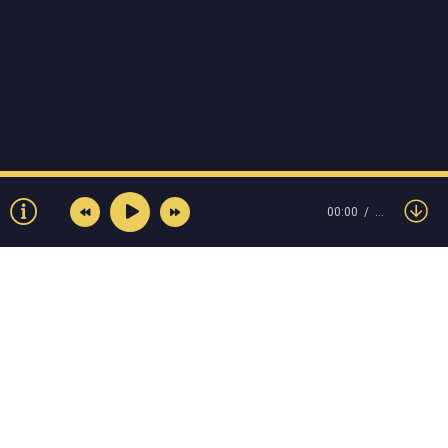
00:00
…
© Muzokey.net 2023. Почта для правообладателей:
admin@muzokey.net