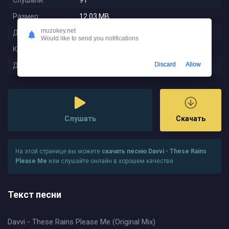
Слушали:
91
Размер:
12.03 MB
muzokey.net
Длительность:
5:14
Would like to send you notifications
Качество:
320 kbps
Discard
Allow
Дата релиза:
2025-11-02 08:06:01
Слушать
Скачать
На этой странице вы можете
скачать песню Davvi - These Rains
Please Me
или слушайте онлайн в хорошем качестве
Текст песни
Davvi - These Rains Please Me (Original Mix)