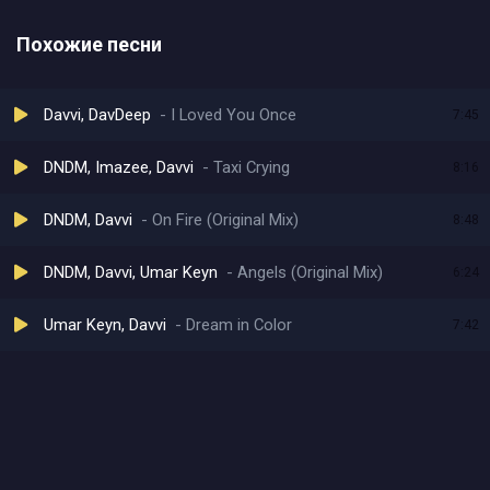
Похожие песни
Davvi, DavDeep
I Loved You Once
7:45
DNDM, Imazee, Davvi
Taxi Crying
8:16
DNDM, Davvi
On Fire (Original Mix)
8:48
DNDM, Davvi, Umar Keyn
Angels (Original Mix)
6:24
Umar Keyn, Davvi
Dream in Color
7:42