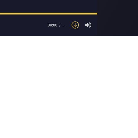
00:00
…