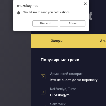
muzokey.net
Would like to send you notifications
Discard
Allow
Жанры
Ал
Популярные треки
Армянский колорит
Кто не знает долю воровскую
Kalifarniya, Turar
Quyrshagym
Sam Wick