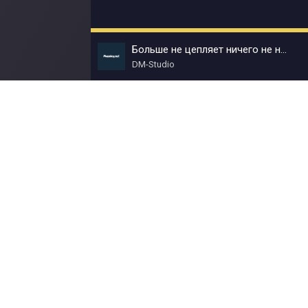
Больше не цепляет ничего не нужно
DM-Studio
© Muzokey.net 2023. Почта для правообладат
Контакты
Правила
О портале