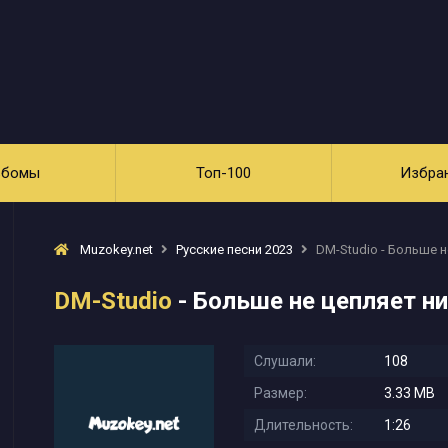
ьбомы
Топ-100
Избра
Muzokey.net
Русские песни 2023
DM-Studio - Больше н
DM-Studio
- Больше не цепляет ни
Слушали:
108
Размер:
3.33 MB
Длительность:
1:26