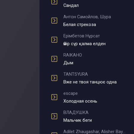
Сандал
Антон Самойлов, Шура
Белая стрекоза
Ерімбетов Нұрсат
Өмір сүр қалма елден
RAIKAHO
Дым
TANTSYURA
Вже не твоя танцює одна
escape
Холодная осень
ВЛАДУШКА
Мальчик беги
Adilet Zhaugashar, Alisher Bayniyazov