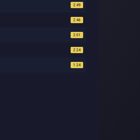
2:49
2:46
2:01
2:24
1:24