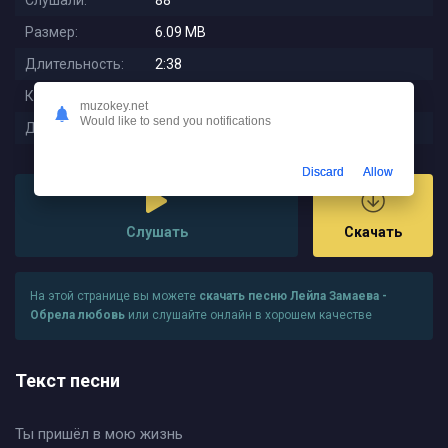
Слушали:
88
Размер:
6.09 MB
Длительность:
2:38
Качество:
320 kbps
muzokey.net
Would like to send you notifications
Дата релиза:
2025-10-28 05:27:02
Discard
Allow
Слушать
Скачать
На этой странице вы можете
скачать песню Лейла Замаева -
Обрела любовь
или слушайте онлайн в хорошем качестве
Текст песни
Ты пришёл в мою жизнь