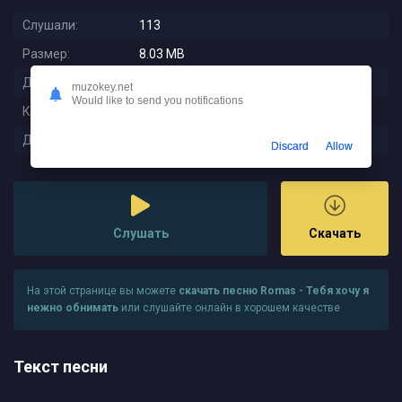
Слушали:
113
Размер:
8.03 MB
Длительность:
3:28
muzokey.net
Would like to send you notifications
Качество:
320 kbps
Дата релиза:
2025-10-27 13:26:01
Discard
Allow
Слушать
Скачать
На этой странице вы можете
скачать песню Romas - Тебя хочу я
нежно обнимать
или слушайте онлайн в хорошем качестве
Текст песни