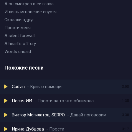
А он смотрел в ее глаза
И лишь мгновение спустя
Сказали вдруг
Прости меня
A silent farewell
A heart's off cry
Words unsaid
Похожие песни
Gudvin
Крик о помощи
3:08
Песня ИИ
Прости за то что обнимала
1:35
Виктор Могилатов, SERPO
Давай поговорим
3:38
Ирина Дубцова
Прости
3:17