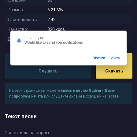
Слушали:
95
Размер:
6.21 MB
Длительность:
2:42
Качество:
320 kbps
muzokey.net
Дата релиза:
2025-10-25 09:42:01
Would like to send you notifications
Discard
Allow
Слушать
Скачать
На этой странице вы можете
скачать песню Gudvin - Давай
попробуем начать
или слушайте онлайн в хорошем качестве
Текст песни
Она стояла на пороге