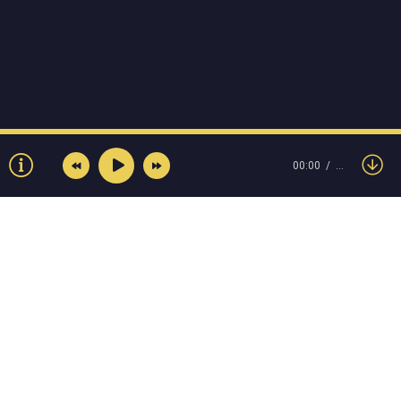
00:00
…
© Muzokey.net 2023. Почта для правообладателей:
admin@muzokey.net