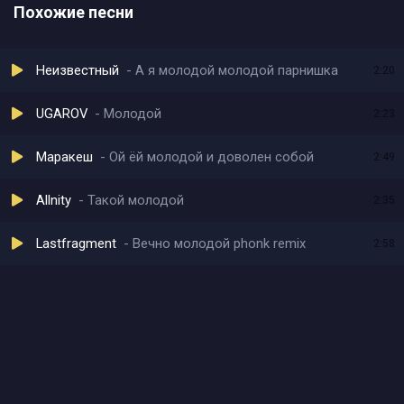
Похожие песни
Неизвестный
А я молодой молодой парнишка
2:20
UGAROV
Молодой
2:23
Маракеш
Ой ёй молодой и доволен собой
2:49
Allnity
Такой молодой
2:35
Lastfragment
Вечно молодой phonk remix
2:58