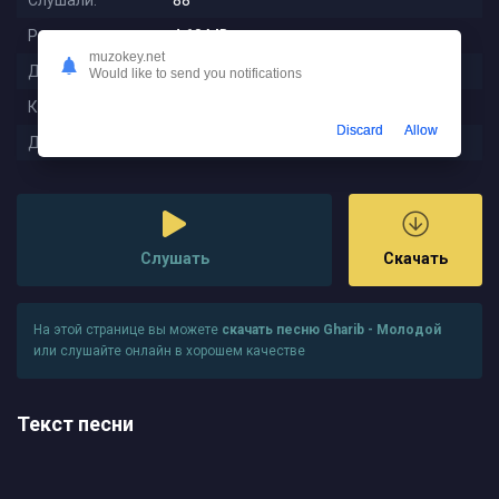
Слушали:
88
Размер:
4.68 MB
muzokey.net
Длительность:
2:01
Would like to send you notifications
Качество:
320 kbps
Discard
Allow
Дата релиза:
2025-10-22 01:39:02
Слушать
Скачать
На этой странице вы можете
скачать песню Gharib - Молодой
или слушайте онлайн в хорошем качестве
Текст песни