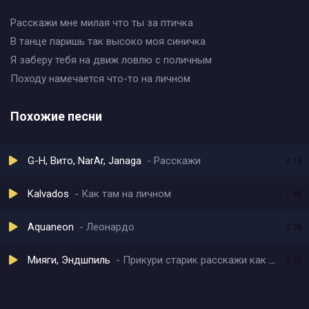
Расскажи мне милая что ты за птичка
В танце паришь так высоко моя синичка
Я заберу тебя на движ ловлю с поличным
Походу намечается что-то на личном
Похожие песни
G-H, Вито, NarAr, Janaga
Расскажи
3:18
Kalvados
Как там на личном
1:46
Aquaneon
Леонардо
2:38
Мияги, Эндшпиль
Прикури старик расскажи как быть
3:25