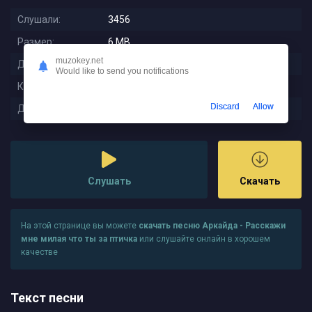
Слушали:
3456
Размер:
6 MB
muzokey.net
Длительность:
2:37
Would like to send you notifications
Качество:
320 kbps
Discard
Allow
Дата релиза:
2023-07-19 11:08:24
Слушать
Скачать
На этой странице вы можете
скачать песню Аркайда - Расскажи
мне милая что ты за птичка
или слушайте онлайн в хорошем
качестве
Текст песни