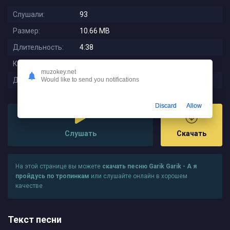
Слушали:
93
Размер:
10.66 MB
Длительность:
4:38
Качество:
320 kbps
muzokey.net
Дата релиза:
2025-10-19 22:58:02
Would like to send you notifications
Discard
Allow
Слушать
Скачать
На этой странице вы можете
скачать песню Garik Garik - А я
пройдусь по тропинкам
или слушайте онлайн в хорошем
качестве
Текст песни