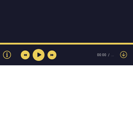
00:00
…
© Muzokey.net 2023. Почта для правообладателей:
admin@muzokey.net