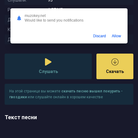
Слушали:
93
Размер:
6.57 MB
muzokey.net
Длительность:
2:51
Would like to send you notifications
Качество:
320 kbps
Discard
Allow
Дата релиза:
2025-10-18 19:46:01
Слушать
Скачать
На этой странице вы можете
скачать песню вышел покурить -
гвоздики
или слушайте онлайн в хорошем качестве
Текст песни