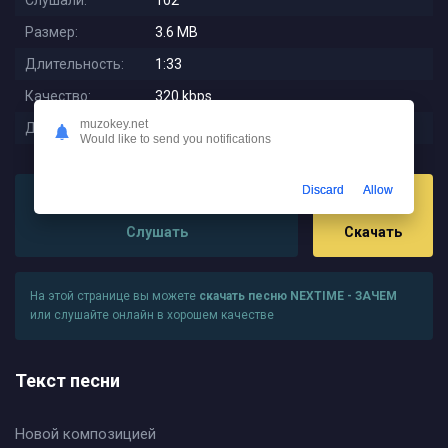
Слушали:
102
Размер:
3.6 MB
Длительность:
1:33
Качество:
320 kbps
muzokey.net
Дата релиза:
2025-10-14 14:26:02
Would like to send you notifications
Discard
Allow
Слушать
Скачать
На этой странице вы можете
скачать песню NEXTIME - ЗАЧЕМ
или слушайте онлайн в хорошем качестве
Текст песни
Новой композицией