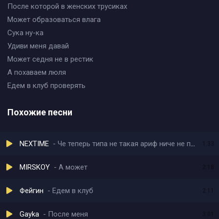
После которой в женских трусиках
Может образоваться влага
Сука ну-ка
Удиви меня давай
Может седня не в рестик
А похаваем люля
Едем в клуб проверять
Похожие песни
NEXTIME
Че теперь типа не такая ариф ниче не помню
1:33
MIRSKOY
А может
2:18
Фейгин
Едем в клуб
2:11
Gayka
После меня
3:01