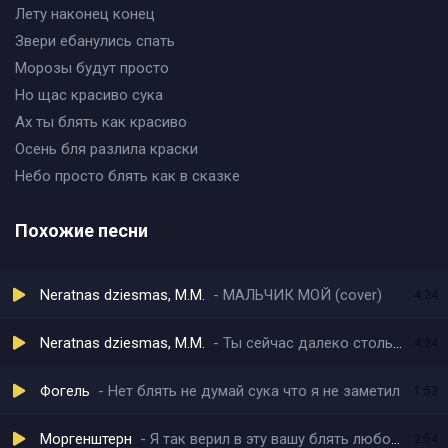
Лету наконец конец
Звери ебанулись спать
Морозы будут просто
Но щас красиво сука
Ах ты блять как красиво
Осень бля разлила краски
Небо просто блять как в сказке
Похожие песни
Neratnas dziesmas, M.M.
МАЛЬЧИК МОЙ (cover)
4:24
Neratnas dziesmas, M.M.
Ты сейчас далеко столько дней или лет
4:24
Фогель
Нет блять не думай сука что я не заметил
1:53
Моргенштерн
Я так верил в эту вашу блять любовь
2:54