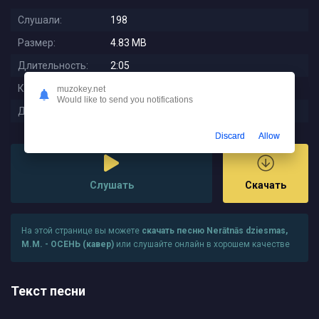
Слушали:
198
Размер:
4.83 MB
Длительность:
2:05
Качество:
320 kbps
muzokey.net
Would like to send you notifications
Дата релиза:
2025-10-11 19:46:01
Discard
Allow
Слушать
Скачать
На этой странице вы можете
скачать песню Nerātnās dziesmas,
M.M. - ОСЕНЬ (кавер)
или слушайте онлайн в хорошем качестве
Текст песни