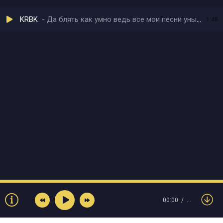
KRBK
Да блять как умно ведь все мои песни унылое говно
1:48
00:00
…