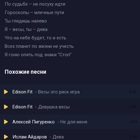
По судьбе – не посуху идти
Гороскопы – млечные пути
Ты глядишь налево
Я – весы, ты – дева
Что на небе будет, то и есть
Всех планет по жизни не учесть
Я гоню опять под знаки “Стоп”
Похожие песни
Edison Fit
Весы это риск игра
2:41
Edison Fit
Девушка весы
2:41
Алексей Пигуренко
Не для меня
4:04
Ислам Айдаров
Дева
2:30