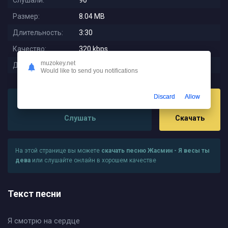
Слушали:
90
Размер:
8.04 MB
Длительность:
3:30
Качество:
320 kbps
muzokey.net
Дата релиза:
2025-10-03 23:30:02
Would like to send you notifications
Discard
Allow
Слушать
Скачать
На этой странице вы можете
скачать песню Жасмин - Я весы ты
дева
или слушайте онлайн в хорошем качестве
Текст песни
Я смотрю на сердце