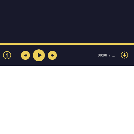
00:00
…
© Muzokey.net 2023. Почта для правообладателей:
admin@muzokey.net