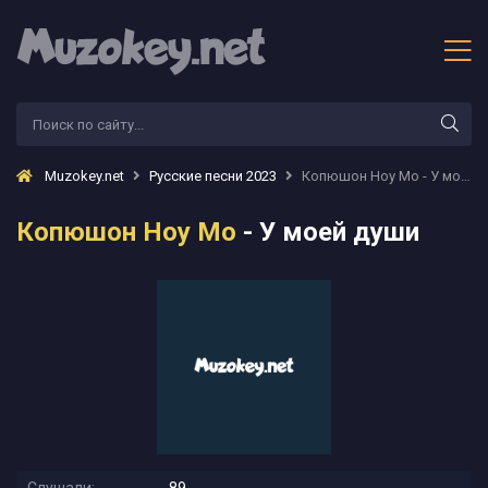
Muzokey.net
Русские песни 2023
Копюшон Ноу Мо - У моей души
Копюшон Ноу Мо
- У моей души