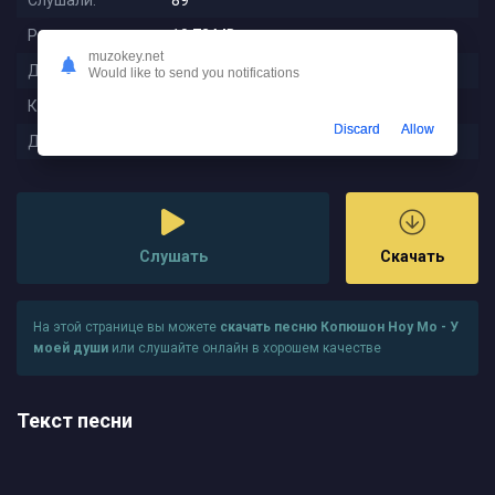
Слушали:
89
Размер:
10.72 MB
muzokey.net
Длительность:
4:40
Would like to send you notifications
Качество:
320 kbps
Discard
Allow
Дата релиза:
2025-10-03 14:58:01
Слушать
Скачать
На этой странице вы можете
скачать песню Копюшон Ноу Мо - У
моей души
или слушайте онлайн в хорошем качестве
Текст песни