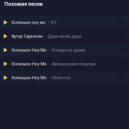
Похожие песни
Копюшон ноу мо
0:0
2:18
Артур Саркисян
Душа моей души
4:02
Копюшон Ноу Мо
Кольца из дыма
3:42
Копюшон Ноу Мо
Французские поцелуи
2:37
Копюшон Ноу Мо
Лепесток
2:45