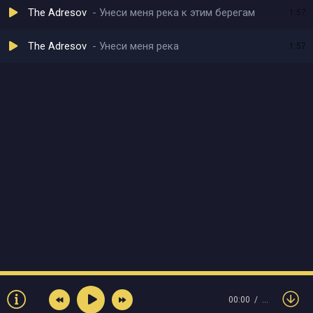
The Adresov
Унеси меня река к этим берегам
1:57
The Adresov
Унеси меня река
1:57
00:00
…