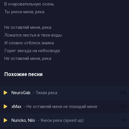
В очаровательную осень
Ты унеси меня, река
Не оставляй меня, река
Ложатся листья в твои воды
И словно отблеск маяка
Горит звезда на небосводе
Не оставляй меня, река
Похожие песни
NeuroGab
Тихая река
3:35
xMax
Не оставляй меня не покидай меня
0:32
Nuricko, Nilo
Унеси река (speed up)
1:47