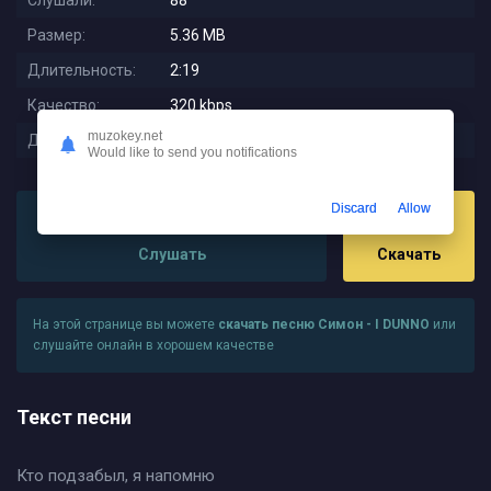
Слушали:
88
Размер:
5.36 MB
Длительность:
2:19
Качество:
320 kbps
muzokey.net
Дата релиза:
2025-09-30 21:22:01
Would like to send you notifications
Discard
Allow
Слушать
Скачать
На этой странице вы можете
скачать песню Симон - I DUNNO
или
слушайте онлайн в хорошем качестве
Текст песни
Кто подзабыл, я напомню