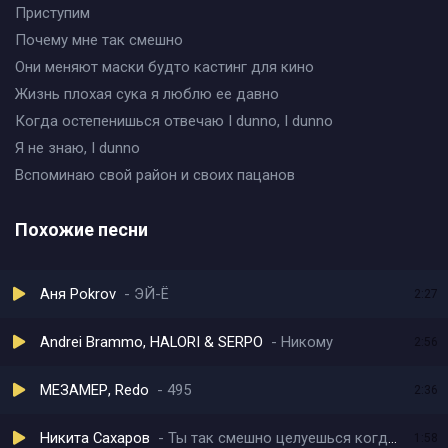
Приступим
Почему мне так смешно
Они меняют маски будто кастинг для кино
Жизнь плохая сука я люблю ее давно
Когда остепенишься отвечаю I dunno, I dunno
Я не знаю, I dunno
Вспоминаю свой район и своих пацанов
Похожие песни
Аня Pokrov
ЭЙ-Ё
2:27
Andrei Brammo, HALORI & SERPO
Никому
2:56
МЕЗАМЕР, Redo
495
2:36
Никита Сахаров
Ты так смешно целуешься когда волнуешься
1:58