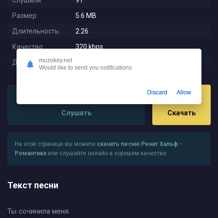
Слушали:
91
Размер:
5.6 MB
Длительность:
2:26
Качество:
320 kbps
muzokey.net
Дата релиза:
2025-09-30 15:30:01
Would like to send you notifications
Discard
Allow
Слушать
Скачать
На этой странице вы можете
скачать песню Ренат Хальф -
Романтика
или слушайте онлайн в хорошем качестве
Текст песни
Ты сочинила меня.