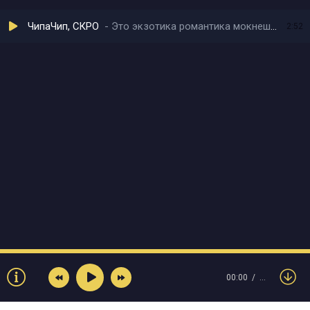
ЧипаЧип, СКРО
Это экзотика романтика мокнешь без зонтика
2:52
00:00
…