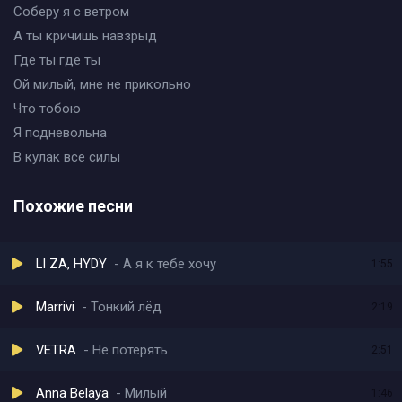
Соберу я с ветром
А ты кричишь навзрыд
Где ты где ты
Ой милый, мне не прикольно
Что тобою
Я подневольна
В кулак все силы
Похожие песни
LI ZA, HYDY
А я к тебе хочу
1:55
Marrivi
Тонкий лёд
2:19
VETRA
Не потерять
2:51
Anna Belaya
Милый
1:46