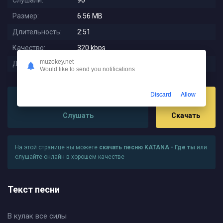
Слушали:
90
Размер:
6.56 MB
Длительность:
2:51
Качество:
320 kbps
muzokey.net
Дата релиза:
2025-09-30 11:46:01
Would like to send you notifications
Discard
Allow
Слушать
Скачать
На этой странице вы можете
скачать песню KATANA - Где ты
или
слушайте онлайн в хорошем качестве
Текст песни
В кулак все силы