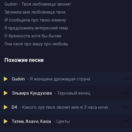
Gudvin - Твоя любовница звонит
Звонила мне любовница твоя
И сообщила про твою измену
Я предложила интересней тему
О бренности хотя бы бытия
Она своё про вашу про любовь
Похожие песни
Gudvin
Я женщина дрожащая струна
2:19
Эльвира Кундухова
Терновый венец
2:33
D4
Какого хуя твоя звонит мне в 3 часа ночи
2:32
Татем, Asavvi, Kasia
Цветы
2:45