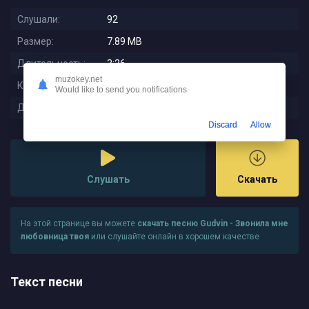
Слушали:
92
Размер:
7.89 MB
Длительность:
3:26
muzokey.net
Качество:
320 kbps
Would like to send you notifications
Дата релиза:
2025-09-28 13:21:01
Discard
Allow
Слушать
Скачать
На этой странице вы можете
скачать песню Gudvin - Звонила мне
любовница твоя
или слушайте онлайн в хорошем качестве
Текст песни