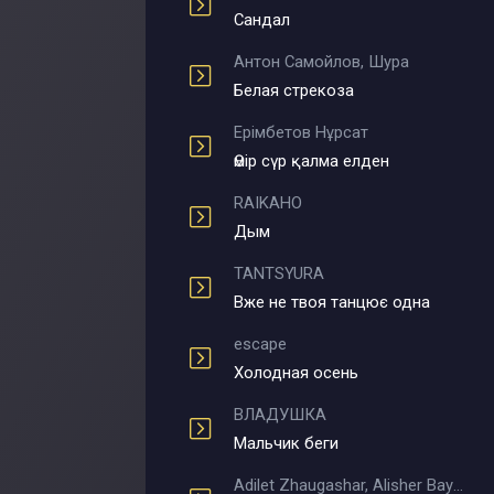
Сандал
Антон Самойлов, Шура
Белая стрекоза
Ерімбетов Нұрсат
Өмір сүр қалма елден
RAIKAHO
Дым
TANTSYURA
Вже не твоя танцює одна
escape
Холодная осень
ВЛАДУШКА
Мальчик беги
Adilet Zhaugashar, Alisher Bayniyazov