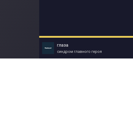
глаза
синдром главного героя
© Muzokey.net 2023. Почта для правообладат