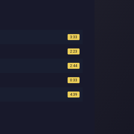
3:33
2:23
2:44
0:33
4:39