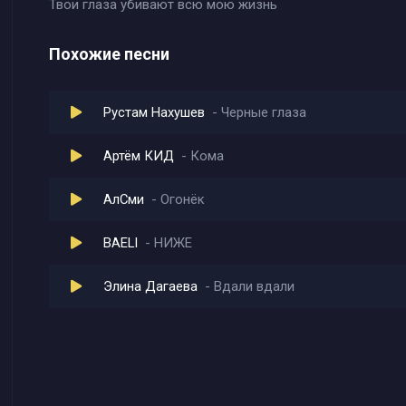
Твои глаза убивают всю мою жизнь
Похожие песни
Рустам Нахушев
Черные глаза
Артём КИД
Кома
АлСми
Огонёк
BAELI
НИЖЕ
Элина Дагаева
Вдали вдали