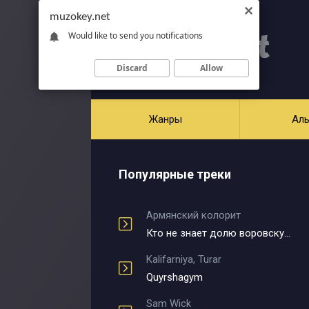
muzokey.net
Would like to send you notifications
Discard
Allow
Жанры
Ал
Популярные треки
Армянский колорит
Кто не знает долю воровскую
Kalifarniya, Turar
Quyrshagym
Sam Wick