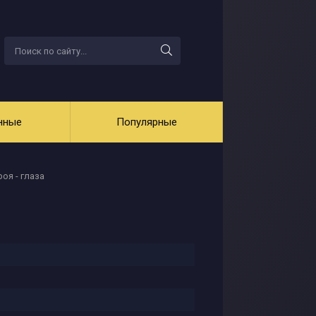
нные
Популярные
оя - глаза