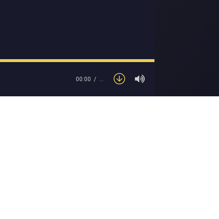
00:00
…