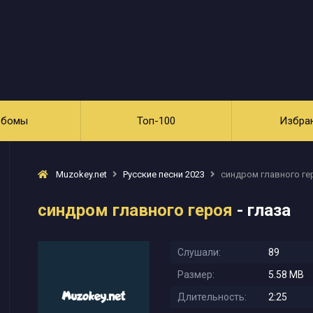
ьбомы
Топ-100
Избра
Muzokey.net
Русские песни 2023
синдром главного гер
синдром главного героя
- глаза
Слушали:
89
Размер:
5.58 MB
Длительность:
2:25