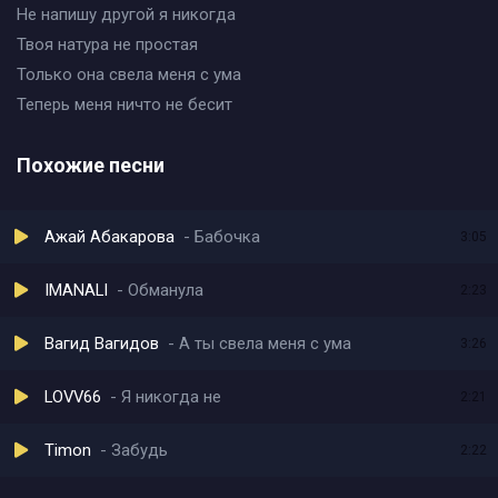
Не напишу другой я никогда
Твоя натура не простая
Только она свела меня с ума
Теперь меня ничто не бесит
Похожие песни
Ажай Абакарова
Бабочка
3:05
IMANALI
Обманула
2:23
Вагид Вагидов
А ты свела меня с ума
3:26
LOVV66
Я никогда не
2:21
Timon
Забудь
2:22