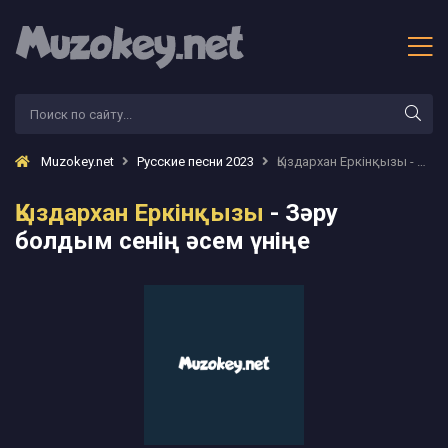
Muzokey.net
Русские песни 2023
Қыздархан Еркінқызы - Зәру болдым сенің әсем үніңе
Қыздархан Еркінқызы
- Зәру
болдым сенің әсем үніңе