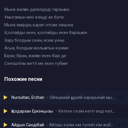
Мына жалған дәлелдеді тарлығын
Ұмытамын мен өзіңді ал бүгін
Мына өмірдің қарап отсам заңына
Қоспайды екен, қоспайды екен барлығын
Зәру болдым сенің әсем үніңе
Асық болдым жолығатын күніме
Бірақ-бірақ жалған екен бәрі де
Сенгіштігім жетті ме екен түбіме
Похожие песни
Nursultan, Erzhan
Ойпырмай құдаяй карауынай мына қыз
2:27
Қыздархан Еркінқызы
Кеткен сезім кетті енді келтірме
1:52
Айдын Сәндібай
Айтшы күнім кім түсініп кім жүбатар екен бізді
0:13