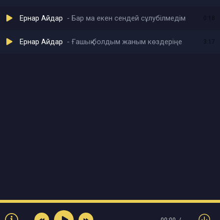
Ернар Айдар
Бар ма екен сендей сұлубілмедім
0:18
Ернар Айдар
Ғашық болдым жаным көздеріңе
3:17