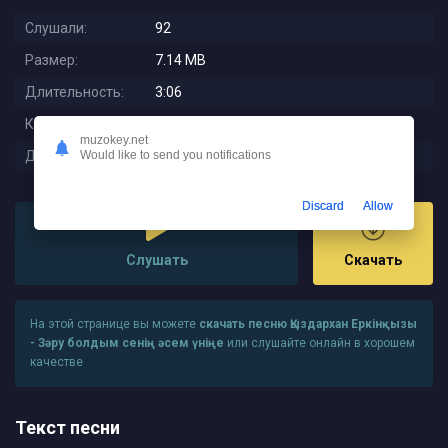
Слушали:
92
Размер:
7.14 MB
Длительность:
3:06
Качество:
320 kbps
muzokey.net
Дата релиза:
2025-09-24 06:57:02
Would like to send you notifications
Discard
Allow
Слушать
Скачать
На этой странице вы можете
скачать песню Қыздархан Еркінқызы
- Зәру болдым сенің әсем үніңе
или слушайте онлайн в хорошем
качестве
Текст песни