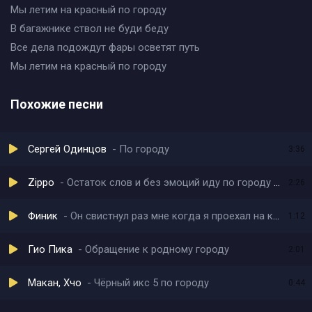
Мы летим на красный по городу
В багажнике ствол не буди беду
Все дела подождут фары осветят путь
Мы летим на красный по городу
Похожие песни
Сергей Одинцов
По городу
3:36
Zippo
Остаток слов и без эмоций иду по городу на ощупь (speed up)
2:26
Финик
Он свистнул раз мне когда я проехал на красный
1:12
Гио Пика
Обращение к родному городу
2:01
Макан, Хчо
Чёрный икс 5 по городу
0:44