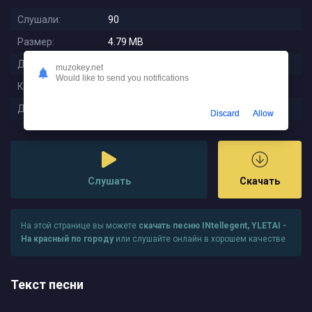
Слушали:
90
Размер:
4.79 MB
Длительность:
2:05
muzokey.net
Would like to send you notifications
Качество:
320 kbps
Дата релиза:
2025-09-26 02:24:26
Discard
Allow
Слушать
Скачать
На этой странице вы можете
скачать песню INtellegent, YLETAI -
На красный по городу
или слушайте онлайн в хорошем качестве
Текст песни