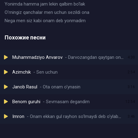
Yonimda hamma jam lekin qalbim bo'lak
O'rningiz qanchalar men uchun sezildi ona
Nega men siz kabi onam deb yonmadim
Похожие песни
Muhammadziyo Anvarov
Darvozangdan qaytgan onam emasmidi
4:30
Azimchik
Sen uchun
2:54
Janob Rasul
Ota onam o'ynasin
3:16
Benom guruhi
Sevmasam degandim
12:54
Imron
Onam ekkan gul rayhon so'lmaydi deb o'ylabman
3:46