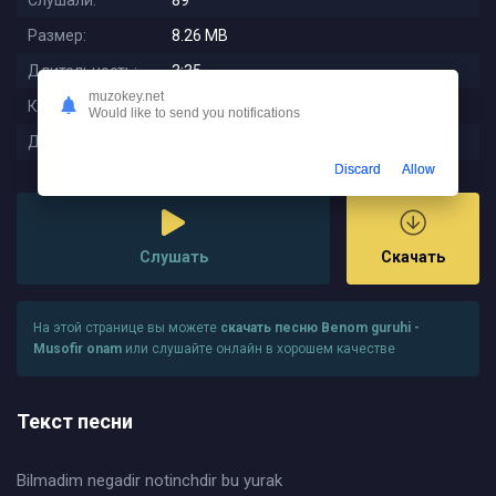
Слушали:
89
Размер:
8.26 MB
Длительность:
3:35
muzokey.net
Качество:
320 kbps
Would like to send you notifications
Дата релиза:
2025-09-21 17:59:02
Discard
Allow
Слушать
Скачать
На этой странице вы можете
скачать песню Benom guruhi -
Musofir onam
или слушайте онлайн в хорошем качестве
Текст песни
Bilmadim negadir notinchdir bu yurak