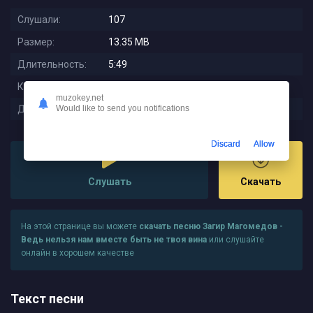
Слушали:
107
Размер:
13.35 MB
Длительность:
5:49
Качество:
320 kbps
muzokey.net
Дата релиза:
2025-09-20 02:38:02
Would like to send you notifications
Discard
Allow
Слушать
Скачать
На этой странице вы можете
скачать песню Загир Магомедов -
Ведь нельзя нам вместе быть не твоя вина
или слушайте
онлайн в хорошем качестве
Текст песни