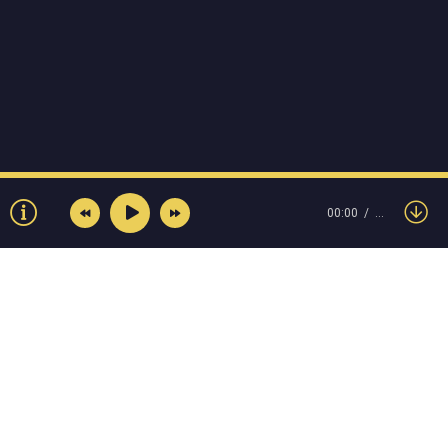
00:00
…
© Muzokey.net 2023. Почта для правообладателей:
admin@muzokey.net