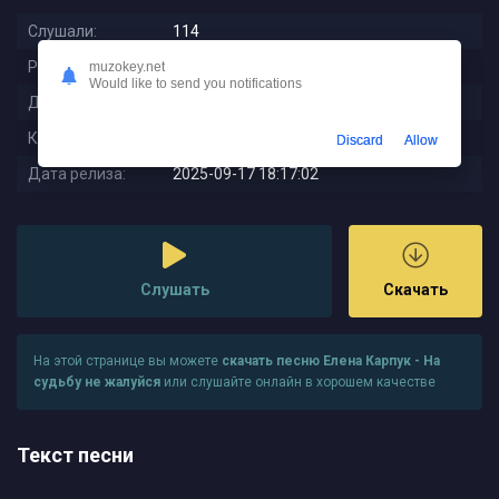
Слушали:
114
Размер:
7.44 MB
muzokey.net
Would like to send you notifications
Длительность:
3:14
Качество:
320 kbps
Discard
Allow
Дата релиза:
2025-09-17 18:17:02
Слушать
Скачать
На этой странице вы можете
скачать песню Елена Карпук - На
судьбу не жалуйся
или слушайте онлайн в хорошем качестве
Текст песни