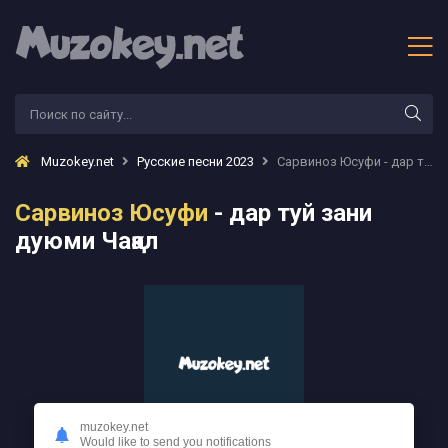
Muzokey.net
Русские песни 2023
Сарвиноз Юсуфи - дар туй зани дуюми Чақал
Сарвиноз Юсуфи
- дар туй зани
дуюми Чақал
muzokey.net
Would like to send you notifications