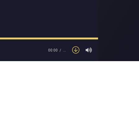
00:00
…