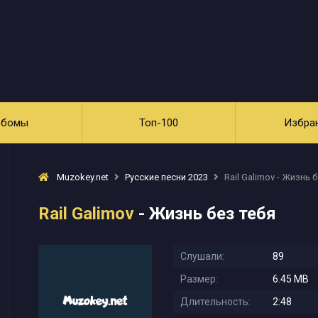
ьбомы
Топ-100
Избра
Muzokey.net
Русские песни 2023
Rail Galimov - Жизнь 
Rail Galimov
- Жизнь без тебя
Слушали:
89
Размер:
6.45 MB
Длительность:
2:48