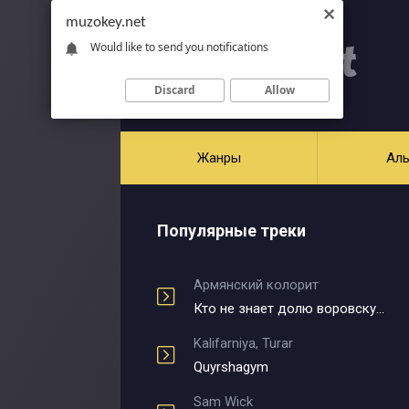
muzokey.net
Would like to send you notifications
Discard
Allow
Жанры
Ал
Популярные треки
Армянский колорит
Кто не знает долю воровскую
Kalifarniya, Turar
Quyrshagym
Sam Wick