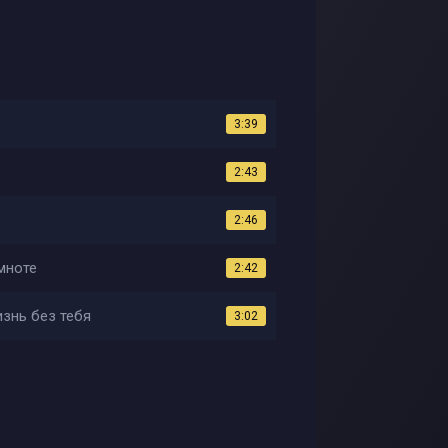
3:39
2:43
2:46
мноте
2:42
изнь без тебя
3:02