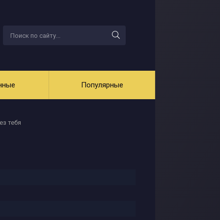
нные
Популярные
без тебя