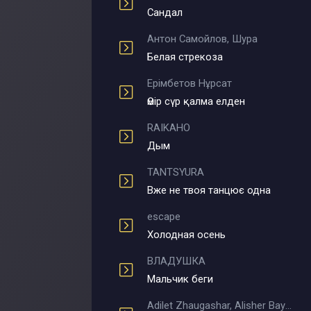
Сандал
Антон Самойлов, Шура
Белая стрекоза
Ерімбетов Нұрсат
Өмір сүр қалма елден
RAIKAHO
Дым
TANTSYURA
Вже не твоя танцює одна
escape
Холодная осень
ВЛАДУШКА
Мальчик беги
Adilet Zhaugashar, Alisher Bayniyazov