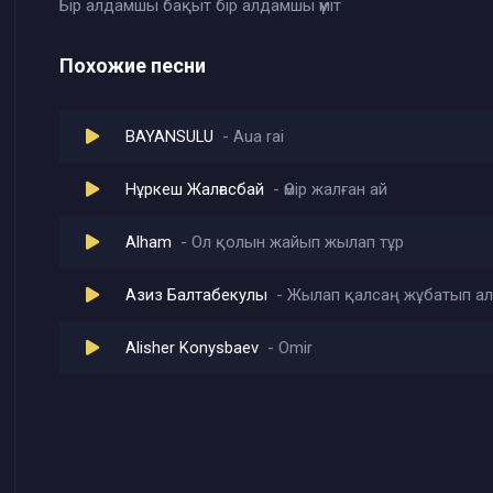
Бір алдамшы бақыт бір алдамшы үміт
Похожие песни
BAYANSULU
Aua rai
Нұркеш Жалғасбай
Өмір жалған ай
Alham
Ол қолын жайып жылап тұр
Азиз Балтабекулы
Жылап қалсаң жұбатып а
Alisher Konysbaev
Omir