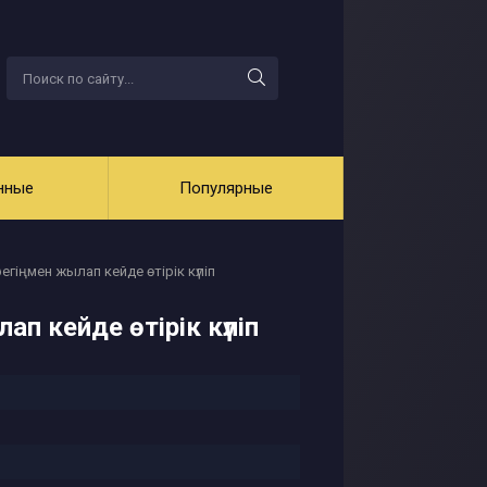
нные
Популярные
регіңмен жылап кейде өтірік күліп
ап кейде өтірік күліп