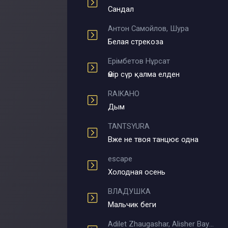
Сандал
Антон Самойлов, Шура
Белая стрекоза
Ерімбетов Нұрсат
Өмір сүр қалма елден
RAIKAHO
Дым
TANTSYURA
Вже не твоя танцює одна
escape
Холодная осень
ВЛАДУШКА
Мальчик беги
Adilet Zhaugashar, Alisher Bayniyazov