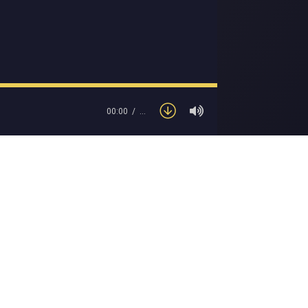
00:00
…