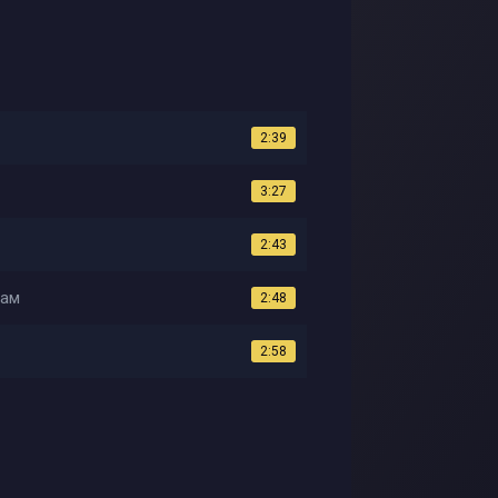
2:39
3:27
2:43
лам
2:48
2:58