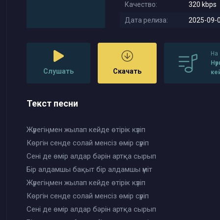
Качество:
320 kbps
Дата релиза:
2025-09-0
На
Нү
Слушать
Скачать
кей
хо
Текст песни
Жүрегіңмен жылап кейде өтірік күліп
Көргін сенде солай менсіз өмір сүріп
Сені де өмір алдар бәрін артқа сырып
Бір алдамшы бақыт бір алдамшы үміт
Жүрегіңмен жылап кейде өтірік күліп
Көргін сенде солай менсіз өмір сүріп
Сені де өмір алдар бәрін артқа сырып