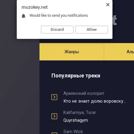
muzokey.net
Would like to send you notifications
Discard
Allow
Жанры
Ал
Популярные треки
Армянский колорит
Кто не знает долю воровскую
Kalifarniya, Turar
Quyrshagym
Sam Wick