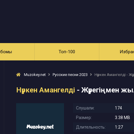
ьбомы
Топ-100
Избра
Muzokey.net
Русские песни 2023
Нүркен Амангелді - Жү
Нүркен Амангелді
- Жүрегіңмен жыл
Слушали:
174
Размер:
3.38 MB
Длительность:
1:27