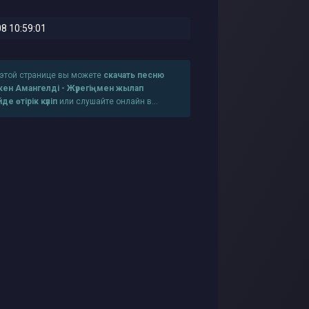
8 10:59:01
 этой странице вы можете
скачать песню
ркен Амангелді - Жүрегіңмен жылап
де өтірік күліп
или слушайте онлайн в
рошем качестве