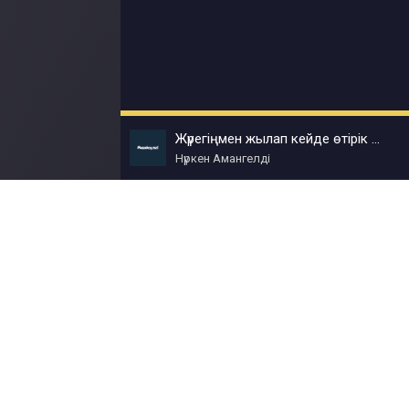
Жүрегіңмен жылап кейде өтірік күліп
Нүркен Амангелді
© Muzokey.net 2023. Почта для правообладат