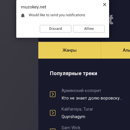
muzokey.net
Would like to send you notifications
Discard
Allow
Жанры
Ал
Популярные треки
Армянский колорит
Кто не знает долю воровскую
Kalifarniya, Turar
Quyrshagym
Sam Wick