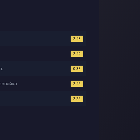
2:48
2:49
ть
0:33
ровайка
2:45
2:25