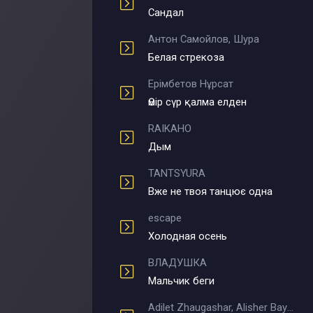
Сандал
Антон Самойлов, Шура
Белая стрекоза
Ерімбетов Нұрсат
Өмір сүр қалма елден
RAIKAHO
Дым
TANTSYURA
Вже не твоя танцює одна
escape
Холодная осень
ВЛАДУШКА
Мальчик беги
Adilet Zhaugashar, Alisher Bayniyazov