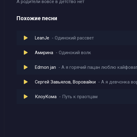
А родители вовсе в детство нет
Похожие песни
LeanJe
Одинокий рассвет
Амирина
Одинокий волк
Edmon jan
А я горячий пацан люблю кайфова
Сергей Завьялов, Воровайки
А я девчонка во
КлоуКома
Путь к праотцам