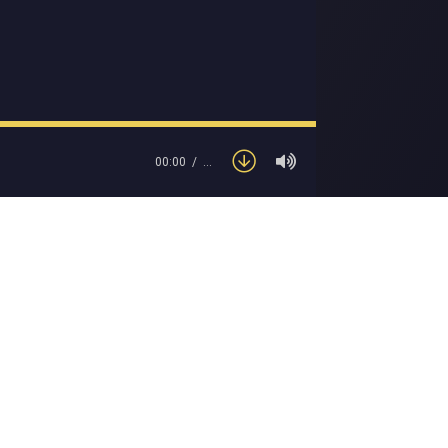
00:00
…