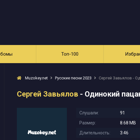
ьбомы
Топ-100
Избра
Muzokey.net
Русские песни 2023
Сергей Завьялов - О
Сергей Завьялов
- Одинокий паца
Слушали:
91
Размер:
8.68 MB
Длительность:
3:46