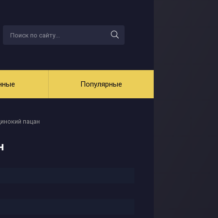
нные
Популярные
динокий пацан
н