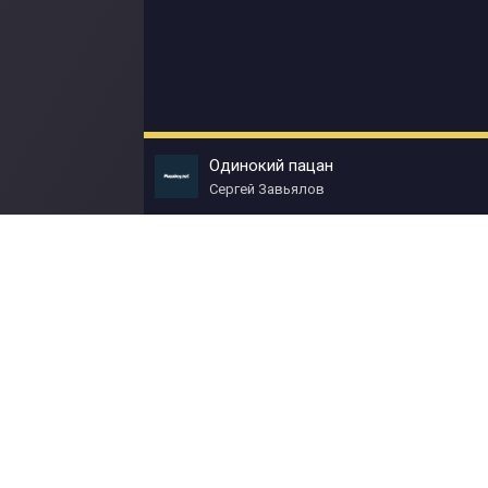
Одинокий пацан
Сергей Завьялов
© Muzokey.net 2023. Почта для правообладат