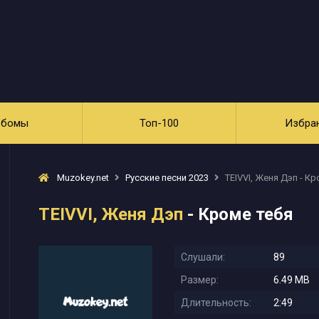
ьбомы
Топ-100
Избра
Muzokey.net
Русские песни 2023
TEIVVI, Женя Дэп - Кр
TEIVVI, Женя Дэп
- Кроме тебя
Слушали:
89
Размер:
6.49 MB
Длительность:
2:49