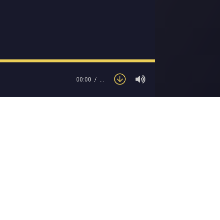
00:00
…