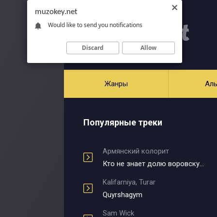
muzokey.net
Would like to send you notifications
Discard
Allow
Жанры
Ал
Популярные треки
Армянский колорит
Кто не знает долю воровскую
Kalifarniya, Turar
Quyrshagym
Sam Wick