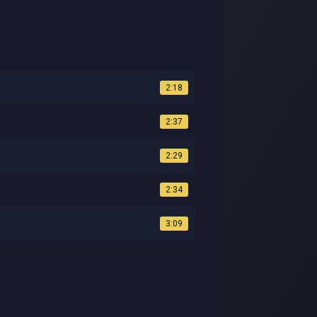
2:18
2:37
2:29
2:34
3:09