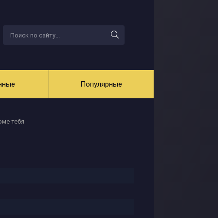
нные
Популярные
оме тебя