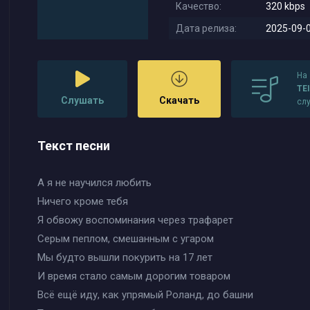
Качество:
320 kbps
Дата релиза:
2025-09-0
На
TE
Слушать
Скачать
сл
Текст песни
А я не научился любить
Ничего кроме тебя
Я обвожу воспоминания через трафарет
Серым пеплом, смешанным с угаром
Мы будто вышли покурить на 17 лет
И время стало самым дорогим товаром
Всё ещё иду, как упрямый Роланд, до башни