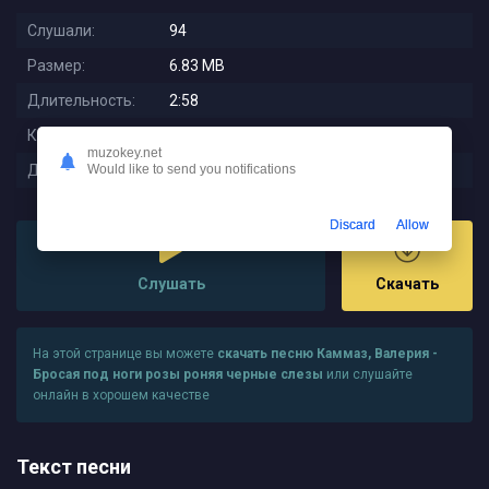
Слушали:
94
Размер:
6.83 MB
Длительность:
2:58
Качество:
320 kbps
muzokey.net
Дата релиза:
2025-09-12 00:43:30
Would like to send you notifications
Discard
Allow
Слушать
Скачать
На этой странице вы можете
скачать песню Каммаз, Валерия -
Бросая под ноги розы роняя черные слезы
или слушайте
онлайн в хорошем качестве
Текст песни