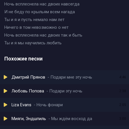
Ночь всплеснела нас двоих навсегда
И не беду по крыльям всем нагада
Ты и я и пусть немало нам лет
Ничего в том невозможно о нет
Ночь всплеснела нас двоих так и быть
Ты и я мы научились любить
Похожие песни
Дмитрий Прянов
Подари мне эту ночь
4:46
Любовь Попова
Подари эту ночь
2:38
Liza Evans
Ночь фонари
2:05
Мияги, Эндшпиль
Мы ждём восход да
3:00