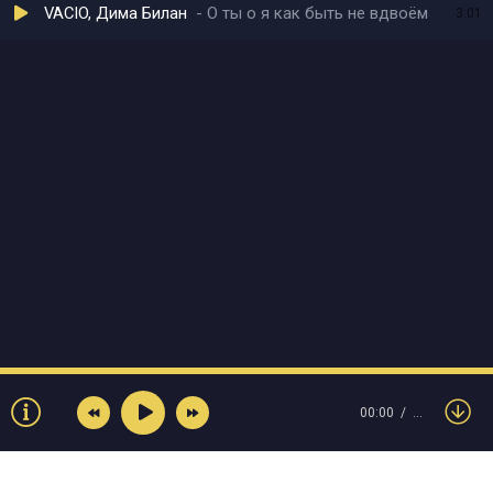
VACIO, Дима Билан
О ты о я как быть не вдвоём
3:01
00:00
…