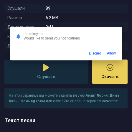
Слушали:
89
Размер:
6.2 MB
Длительность:
2:41
muzokey.net
Качество:
320 kbps
Would like to send you notifications
Дата релиза:
2025-09-02 22:29:01
Discard
Allow
Слушать
Скачать
На этой странице вы можете
скачать песню Анаит Лория, Дима
Клин - Ночь вдвоем
или слушайте онлайн в хорошем качестве
Текст песни