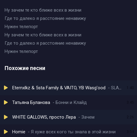
Ну зачем те кто ближе всех в жизни
Где то далеко я расстояние ненавижу
Нужен телепорт
Ну зачем те кто ближе всех в жизни
Где то далеко я расстояние ненавижу
Нужен телепорт
Похожие песни
Eternxlkz & 5sta Family & VAITO, YB Wasg'ood
SLAY! (Remix ZACHEM)
1:40
Татьяна Буланова
Бонни и Клайд
3:45
WHITE GALLOWS, просто Лера
Зачем
2:26
Homie
Я хуже всех кого ты знала в этой жизни
3:04