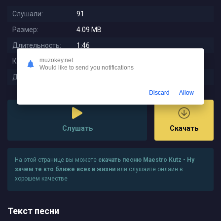
Слушали:
91
Размер:
4.09 MB
Длительность:
1:46
muzokey.net
Качество:
320 kbps
Would like to send you notifications
Дата релиза:
2025-08-28 04:56:02
Discard
Allow
Слушать
Скачать
На этой странице вы можете
скачать песню Maestro Kutz - Ну
зачем те кто ближе всех в жизни
или слушайте онлайн в
хорошем качестве
Текст песни