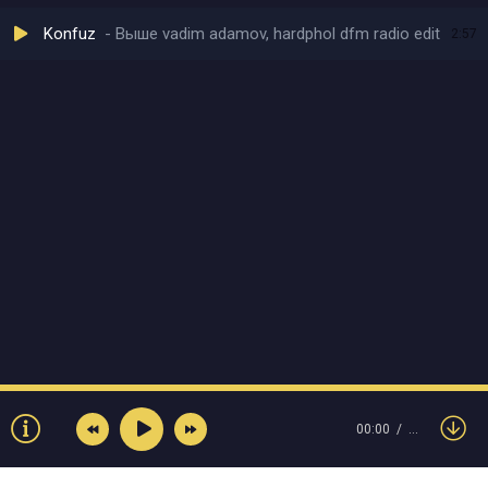
Konfuz
Выше vadim adamov, hardphol dfm radio edit
2:57
00:00
…