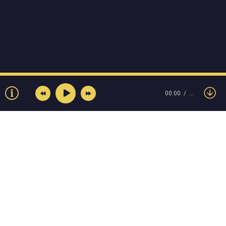
00:00
…
© Muzokey.net 2023. Почта для правообладателей:
admin@muzokey.net