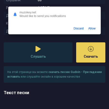
Слушали:
88
Размер:
6.37 MB
muzokey.net
Длительность:
2:46
Would like to send you notifications
Качество:
320 kbps
Discard
Allow
Дата релиза:
2025-08-27 21:28:01
Слушать
Скачать
На этой странице вы можете
скачать песню Gudvin - При падении
вставать
или слушайте онлайн в хорошем качестве
Текст песни